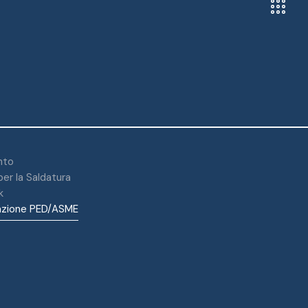
nto
er la Saldatura
k
zione PED/ASME